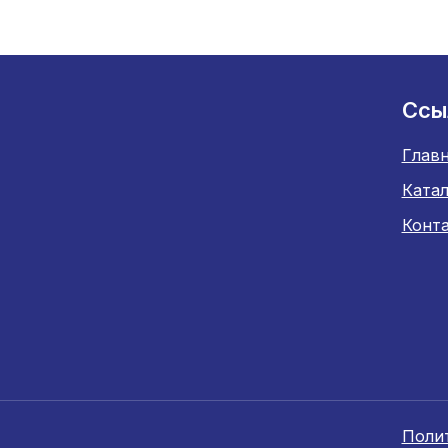
Ссы
Главн
Катал
Конт
Поли