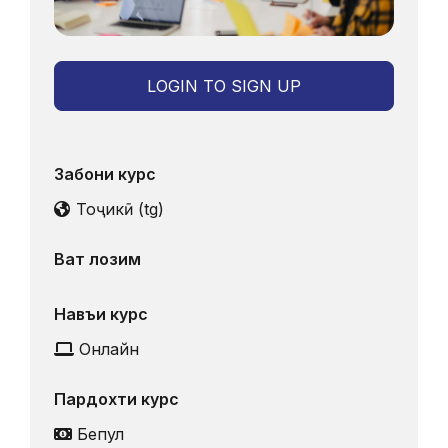
LOGIN TO SIGN UP
Забони курс
Тоҷикӣ ‎(tg)‎
Вақт лозим
Навъи курс
Онлайн
Пардохти курс
Бепул