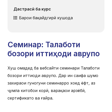
Дастрасӣ ба курс
Барои бақайдгирӣ кушода
Семинар: Талаботи
бозори иттиҳоди аврупо
Хуш омадед ба вебсайти семинари Талаботи
бозори иттиҳоди аврупо. Дар ин саҳифа шумо
захираҳои гуногуни семинарро хоҳед ёфт, аз
ҷумла китобҳои корӣ, варақаҳои арзёбӣ,
сертификатҳо ва ғайра.