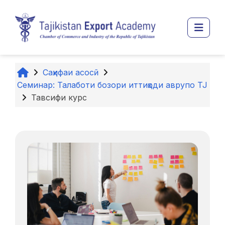
Нодида гузаронидан ба мазмуни асосӣ
Пане
Саҳифаи асосӣ
Семинар: Талаботи бозори иттиҳоди аврупо TJ
Тавсифи курс