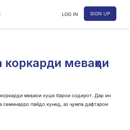
SIGN UP
S
LOG IN
а коркарди меваҳои
 коркарди меваҳои хушк барои содирот. Дар ин
а семинарро пайдо кунед, аз ҷумла дафтарҳои