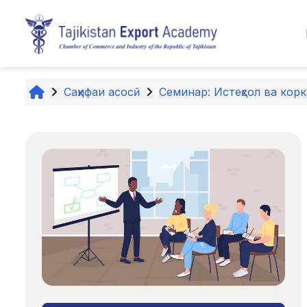
Нодида гузаронидан ба мазмуни асосӣ
Саҳифаи асосӣ
Семинар: Истеҳсол ва кор