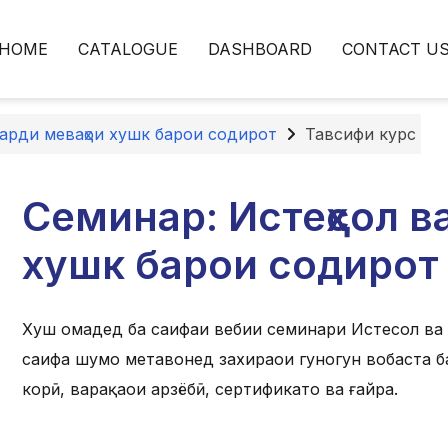
HOME
CATALOGUE
DASHBOARD
CONTACT U
карди меваҳои хушк барои содирот
Тавсифи курс
Семинар: Истеҳсол в
хушк барои содирот
Хуш омадед ба саҳифаи вебии семинари Истеҳсол ва
саҳифа шумо метавонед захираҳои гуногун вобаста б
корӣ, варақаҳои арзёбӣ, сертификатҳо ва ғайра.