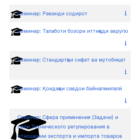
Семинар: Раванди содирот
Семинар: Талаботи бозори иттиҳоди аврупо
Семинар: Стандартҳои сифат ва мутобиқат
Семинар: Қоидаҳои савдои байналмилалӣ
Cеминар: Сфера применения (Задачи) и
цели Технического регулирования в
отношении экспорта и импорта товаров