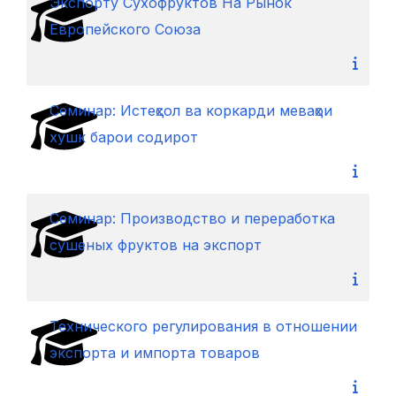
Экспорту Cухофруктов Hа Pынок
Европейского Cоюза
Семинар: Истеҳсол ва коркарди меваҳои
хушк барои содирот
Cеминар: Производство и переработка
сушеных фруктов на экспорт
Технического регулирования в отношении
экспорта и импорта товаров