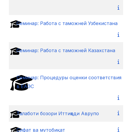
Cеминар: Работа с таможней Узбекистана
Cеминар: Работа с таможней Казахстана
Cеминар: Процедуры оценки соответствия
в ЕАЭС
Талаботи бозори Иттиҳоди Аврупо
Сифат ва мутобиқат