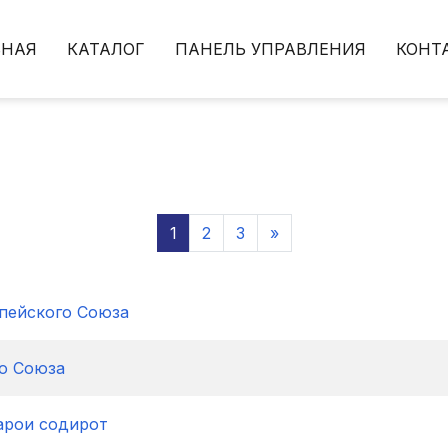
ВНАЯ
КАТАЛОГ
ПАНЕЛЬ УПРАВЛЕНИЯ
КОНТ
Саҳифаи 1
Саҳифаи 2
Саҳифаи 3
Next page
1
2
3
»
пейского Cоюза
о Cоюза
барои содирот