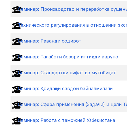
Cеминар: Производство и переработка сушены
Технического регулирования в отношении экс
Семинар: Раванди содирот
Семинар: Талаботи бозори иттиҳоди аврупо
Семинар: Стандартҳои сифат ва мутобиқат
Семинар: Қоидаҳои савдои байналмилалӣ
Cеминар: Сфера применения (Задачи) и цели 
Cеминар: Работа с таможней Узбекистана