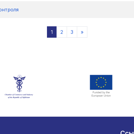
онтроля
Саҳифаи 1
Саҳифаи 2
Саҳифаи 3
Next page
1
2
3
»
Ссы