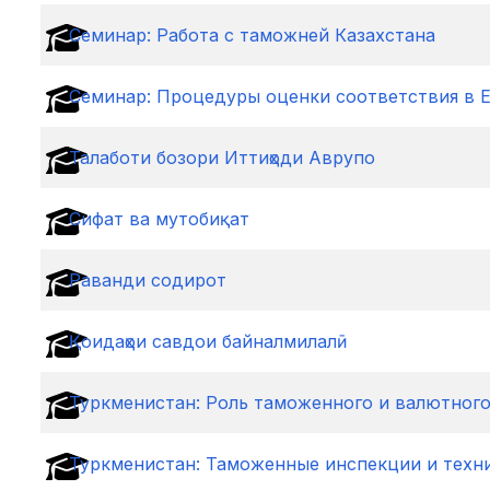
Cеминар: Работа с таможней Казахстана
Cеминар: Процедуры оценки соответствия в 
Талаботи бозори Иттиҳоди Аврупо
Сифат ва мутобиқат
Раванди содирот
Қоидаҳои савдои байналмилалӣ
Туркменистан: Роль таможенного и валютного
Туркменистан: Таможенные инспекции и техн