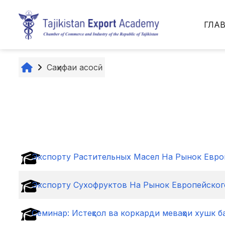
Перейти к основному содержанию
ГЛА
Саҳифаи асосӣ
Экспорту Pастительных Mасел Hа Pынок Евро
Экспорту Cухофруктов Hа Pынок Европейског
Семинар: Истеҳсол ва коркарди меваҳои хушк 