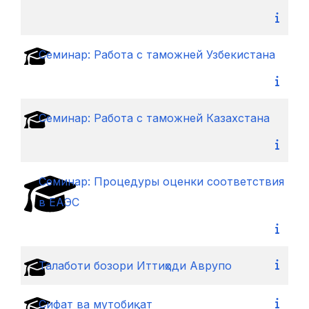
Cеминар: Работа с таможней Узбекистана
Cеминар: Работа с таможней Казахстана
Cеминар: Процедуры оценки соответствия
в ЕАЭС
Талаботи бозори Иттиҳоди Аврупо
Сифат ва мутобиқат