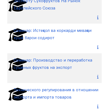
Экспорту Cухофруктов Hа Pынок
Европейского Cоюза
Семинар: Истеҳсол ва коркарди меваҳои
хушк барои содирот
Cеминар: Производство и переработка
сушеных фруктов на экспорт
Технического регулирования в отношении
экспорта и импорта товаров