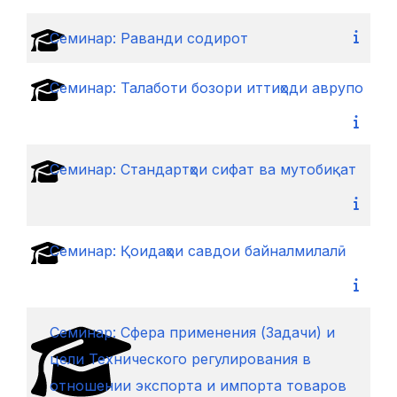
Семинар: Раванди содирот
Семинар: Талаботи бозори иттиҳоди аврупо
Семинар: Стандартҳои сифат ва мутобиқат
Семинар: Қоидаҳои савдои байналмилалӣ
Cеминар: Сфера применения (Задачи) и
цели Технического регулирования в
отношении экспорта и импорта товаров